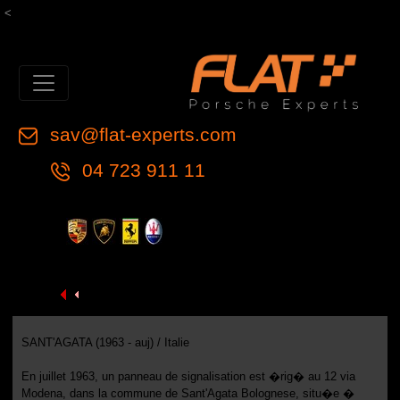
<
sav@flat-experts.com
04 723 911 11
SANT'AGATA (1963 - auj) / Italie
En juillet 1963, un panneau de signalisation est �rig� au 12 via
Modena, dans la commune de Sant'Agata Bolognese, situ�e �