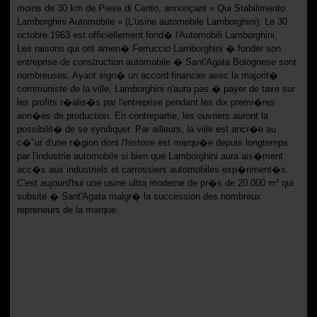
moins de 30 km de Pieve di Cento, annonçant « Qui Stabilimento
Lamborghini Automobile » (L'usine automobile Lamborghini). Le 30
octobre 1963 est officiellement fond� l'Automobili Lamborghini.
Les raisons qui ont amen� Ferruccio Lamborghini � fonder son
entreprise de construction automobile � Sant'Agata Bolognese sont
nombreuses. Ayant sign� un accord financier avec la majorit�
communiste de la ville, Lamborghini n'aura pas � payer de taxe sur
les profits r�alis�s par l'entreprise pendant les dix premi�res
ann�es de production. En contrepartie, les ouvriers auront la
possibilit� de se syndiquer. Par ailleurs, la ville est ancr�e au
c�"ur d'une r�gion dont l'histoire est marqu�e depuis longtemps
par l'industrie automobile si bien que Lamborghini aura ais�ment
acc�s aux industriels et carrossiers automobiles exp�riment�s.
C'est aujourd'hui une usine ultra moderne de pr�s de 20.000 m² qui
subsite � Sant'Agata malgr� la succession des nombreux
repreneurs de la marque.